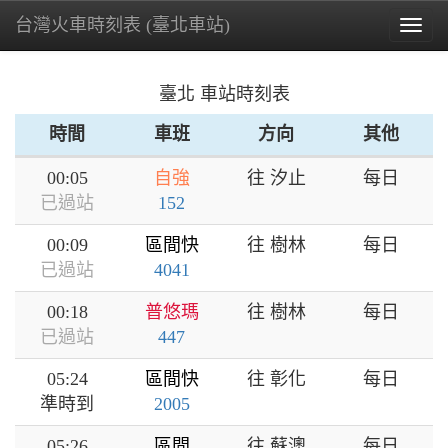
台灣火車時刻表 (臺北車站)
Togg
navig
臺北 車站時刻表
時間
車班
方向
其他
00:05
自強
往 汐止
每日
已過站
152
00:09
區間快
往 樹林
每日
已過站
4041
00:18
普悠瑪
往 樹林
每日
已過站
447
05:24
區間快
往 彰化
每日
準時到
2005
05:26
區間
往 蘇澳
每日