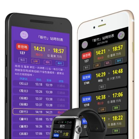
06:10
區間
往 苗栗
每日
準時到
1117
06:22
環島車
往 臺北-環
每日
準時到
1
島
06:25
區間快
往 和平
準時到
4006
06:27
自強
往 潮州
每日
準時到
103
06:30
自強
往 臺東
每日
準時到
406
06:34
區間
往 新竹
每日
準時到
1123
06:39
區間
往 基隆
每日
準時到
1112