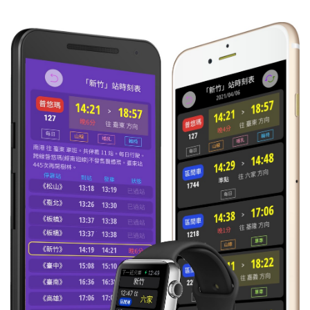
15:07
區間快
往 豐原
每日
準時到
3010
15:15
區間
往 斗南
每日
準時到
2183
15:16
區間
往 后里
每日
準時到
3188
15:33
自強
往 基隆
每日
準時到
128
15:34
自強
往 潮州
每日
準時到
125
15:41
區間
往 北湖
每日
準時到
2224
15:43
區間
往 潮州
每日
準時到
3237