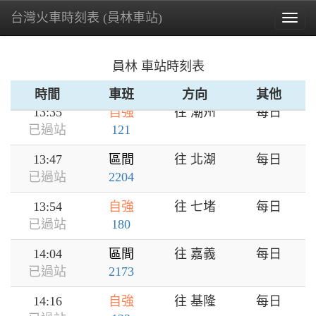
台灣火車時刻表 (員林車站)
13:21
區間
往 后里
每日
Togg
已過站
3168
navig
13:28
區間
往 潮州
每日
員林 車站時刻表
已過站
3217
時間
車班
方向
其他
13:35
自強
往 潮州
每日
已過站
121
13:47
區間
往 北湖
每日
已過站
2204
13:54
自強
往 七堵
每日
已過站
180
14:04
區間
往 嘉義
每日
已過站
2173
14:16
自強
往 基隆
每日