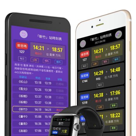
17:59
區間
往 基隆
每日
晚1分
1234
18:03
區間
往 福隆
每日
準時到
4234
18:07
區間
往 北湖
每日
準時到
1239
18:16
區間
往 基隆
每日
準時到
1232
18:20
區間
往 新竹
每日
準時到
1235
18:24
區間
往 樹林
每日
準時到
4193
18:29
區間快
往 臺中
每日
準時到
2037