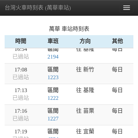
台灣火車時刻表 (萬華車站)
16:37
區間
往 基隆
每日
Togg
已過站
1218
navig
16:44
區間
往 北湖
每日
萬華 車站時刻表
已過站
1221
時間
車班
方向
其他
16:54
區間
往 基隆
每日
已過站
2194
17:08
區間
往 新竹
每日
已過站
1223
17:13
區間
往 基隆
每日
已過站
1222
17:16
區間
往 苗栗
每日
已過站
1227
17:19
區間
往 宜蘭
每日