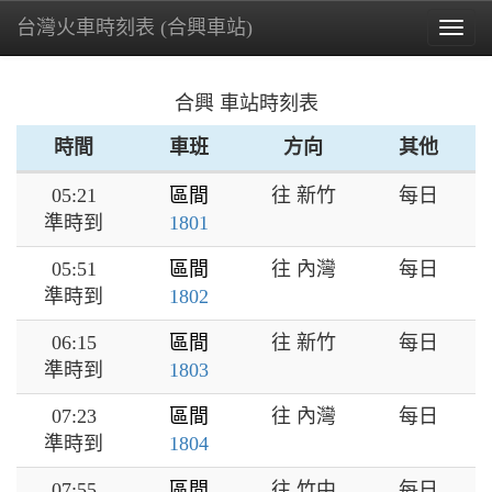
台灣火車時刻表 (合興車站)
Togg
navig
合興 車站時刻表
時間
車班
方向
其他
05:21
區間
往 新竹
每日
準時到
1801
05:51
區間
往 內灣
每日
準時到
1802
06:15
區間
往 新竹
每日
準時到
1803
07:23
區間
往 內灣
每日
準時到
1804
07:55
區間
往 竹中
每日