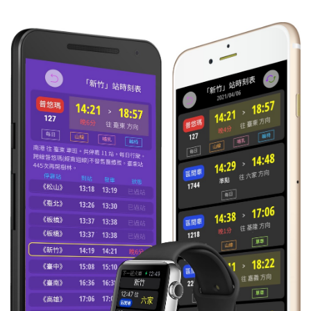
17:33
區間快
往 花蓮
每日
晚1分
4032
18:31
區間
往 宜蘭
每日
準時到
4227
19:05
普悠瑪
往 樹林
每日
準時到
235
19:06
區間
往 花蓮
每日
準時到
4206
20:06
區間快
往 花蓮
每日
準時到
4042
20:10
區間快
往 桃園
準時到
4037
21:04
區間
往 花蓮
每日
準時到
4228