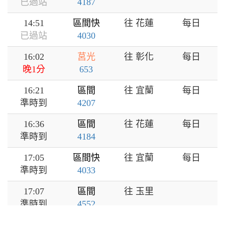
已過站
4187
14:51
區間快
往 花蓮
每日
已過站
4030
16:02
莒光
往 彰化
每日
晚1分
653
16:21
區間
往 宜蘭
每日
準時到
4207
16:36
區間
往 花蓮
每日
準時到
4184
17:05
區間快
往 宜蘭
每日
準時到
4033
17:07
區間
往 玉里
準時到
4552