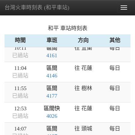
台灣火車時刻表 (和平車站)
09:08
區間
往 花蓮
每日
Togg
已過站
4124
navig
09:32
區間快
往 樹林
每日
和平 車站時刻表
已過站
4019
時間
車班
方向
其他
10:11
區間
往 宜蘭
每日
已過站
4161
11:04
區間
往 花蓮
每日
已過站
4146
11:55
區間
往 樹林
每日
已過站
4177
12:53
區間快
往 花蓮
每日
已過站
4026
14:07
區間
往 頭城
每日