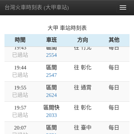
台灣火車時刻表 (大甲車站)
18:57
區間快
往 七堵
每日
Togg
已過站
1038
navig
19:05
區間
往 通霄
每日
大甲 車站時刻表
已過站
2622
時間
車班
方向
其他
19:43
區間
往 竹北
每日
已過站
2554
19:44
區間
往 彰化
每日
已過站
2547
19:55
區間
往 通霄
每日
已過站
2624
19:57
區間快
往 彰化
每日
已過站
2033
20:07
區間
往 臺中
每日