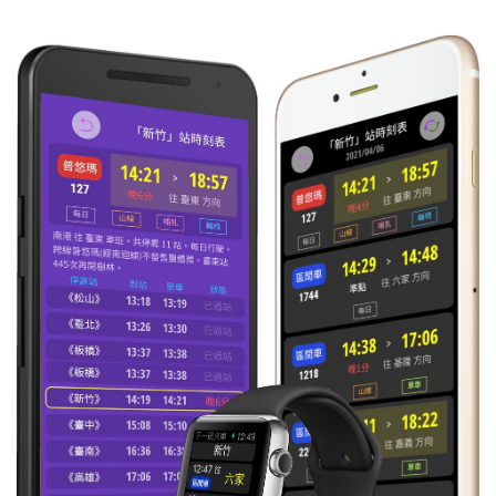
16:40
區間
往 花蓮
每日
準時到
4537
17:33
區間
往 花蓮
每日
準時到
4543
19:02
區間
往 玉里
準時到
4550
20:21
區間快
往 樹林
每日
準時到
4041
20:24
區間
往 臺東
每日
準時到
4556
21:29
區間
往 光復
每日
準時到
4553
22:11
區間
往 玉里
每日
準時到
4558