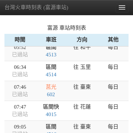
台灣火車時刻表 (富源車站)
Togg
navig
富源 車站時刻表
時間
車班
方向
其他
05:52
區間
往 和平
每日
已過站
4513
06:34
區間
往 玉里
每日
已過站
4514
07:46
莒光
往 臺東
每日
已過站
602
07:47
區間快
往 花蓮
每日
已過站
4015
09:05
區間
往 臺東
每日