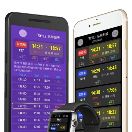
18:51
區間
往 竹中
每日
準時到
1835
19:29
區間
往 內灣
每日
準時到
1836
19:51
區間
往 竹中
準時到
1837
20:29
區間
往 內灣
每日
準時到
1838
20:51
區間
往 新竹
每日
準時到
1841
21:29
區間
往 內灣
準時到
1848
21:51
區間
往 新竹
準時到
1847