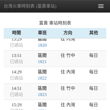
台灣火車時刻表 (富貴車站)
12:29
區間
往 內灣
每日
Togg
已過站
1816
navig
12:51
區間
往 竹中
每日
富貴 車站時刻表
已過站
1819
時間
車班
方向
其他
13:29
區間
往 內灣
已過站
1820
13:51
區間
往 竹中
每日
已過站
1821
14:29
區間
往 內灣
每日
已過站
1822
14:51
區間
往 竹中
每日
已過站
1823
15:29
區間
往 內灣
每日