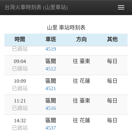
07:03
區間
往 臺東
每日
台灣火車時刻表 (山里車站)
Togg
已過站
4508
navig
07:04
區間
往 花蓮
每日
山里 車站時刻表
已過站
4517
時間
車班
方向
其他
07:29
區間
往 池上
每日
已過站
4519
09:04
區間
往 臺東
每日
已過站
4512
10:09
區間
往 花蓮
每日
已過站
4521
11:21
區間
往 臺東
每日
已過站
4516
14:32
區間
往 花蓮
每日
已過站
4537