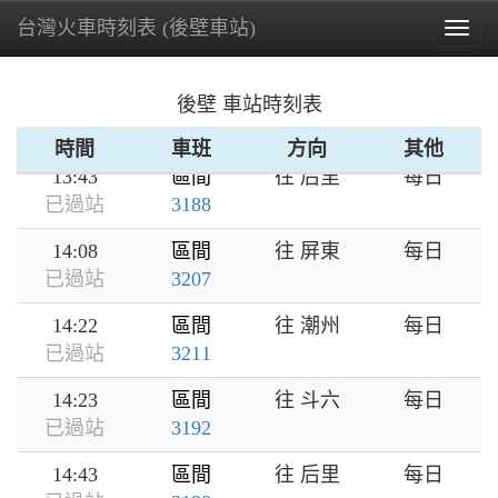
台灣火車時刻表 (後壁車站)
12:57
區間
往 潮州
每日
Togg
已過站
3197
navig
13:20
區間
往 潮州
每日
後壁 車站時刻表
已過站
3201
時間
車班
方向
其他
13:43
區間
往 后里
每日
已過站
3188
14:08
區間
往 屏東
每日
已過站
3207
14:22
區間
往 潮州
每日
已過站
3211
14:23
區間
往 斗六
每日
已過站
3192
14:43
區間
往 后里
每日