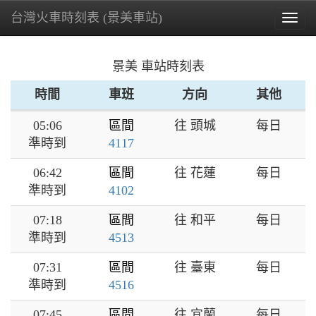
台灣火車時刻表 (景美車站)
Togg
navig
景美 車站時刻表
時間
車班
方向
其他
05:06
區間
往 頭城
每日
準時到
4117
06:42
區間
往 花蓮
每日
準時到
4102
07:18
區間
往 和平
每日
準時到
4513
07:31
區間
往 臺東
每日
準時到
4516
07:45
區間
往 宜蘭
每日