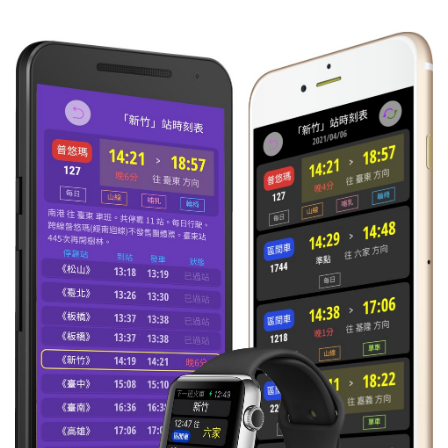
16:27
莒光
往 彰化
每日
準時到
653
16:54
區間
往 宜蘭
每日
準時到
4207
17:05
區間快
往 花蓮
每日
準時到
4032
17:33
區間快
往 宜蘭
每日
準時到
4033
18:40
區間
往 花蓮
每日
準時到
4206
19:03
區間
往 宜蘭
每日
準時到
4227
19:34
區間
往 南澳
每日
準時到
4216