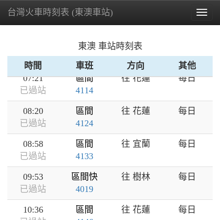
台灣火車時刻表 (東澳車站)
06:31
區間
往 臺東
每日
Togg
已過站
4516
navig
07:02
區間快
往 樹林
每日
東澳 車站時刻表
已過站
4013
時間
車班
方向
其他
07:21
區間
往 花蓮
每日
已過站
4114
08:20
區間
往 花蓮
每日
已過站
4124
08:58
區間
往 宜蘭
每日
已過站
4133
09:53
區間快
往 樹林
每日
已過站
4019
10:36
區間
往 花蓮
每日