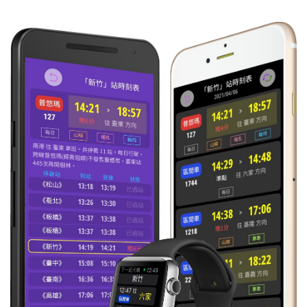
16:59
自強
往 樹林
每日
準時到
431
17:28
區間
往 花蓮
每日
準時到
4537