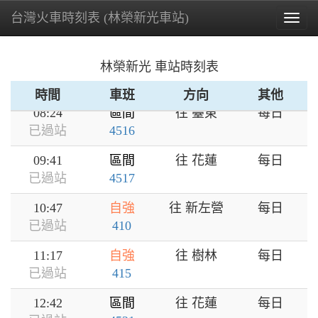
台灣火車時刻表 (林榮新光車站)
Togg
navig
林榮新光 車站時刻表
時間
車班
方向
其他
08:24
區間
往 臺東
每日
已過站
4516
09:41
區間
往 花蓮
每日
已過站
4517
10:47
自強
往 新左營
每日
已過站
410
11:17
自強
往 樹林
每日
已過站
415
12:42
區間
往 花蓮
每日