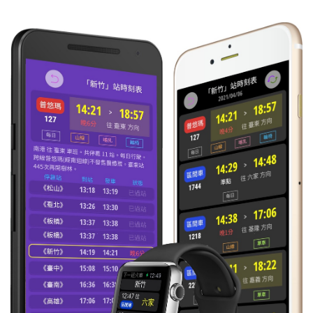
16:31
自強
往 基隆
每日
準時到
134
16:36
區間快
往 潮州
每日
準時到
3029
16:36
自強
往 七堵
每日
準時到
194
16:41
區間
往 潮州
每日
準時到
3247
16:51
莒光
往 花蓮
每日
晚1分
554
17:02
區間
往 后里
每日
晚1分
3208
17:07
區間快
往 七堵
每日
準時到
2042