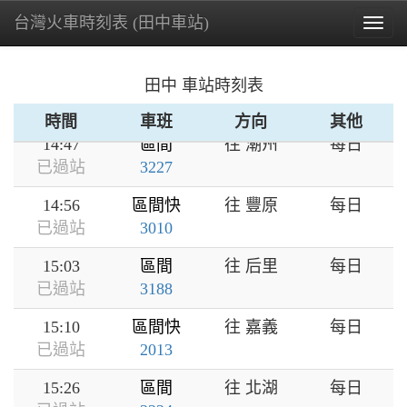
台灣火車時刻表 (田中車站)
14:23
區間
往 后里
每日
Togg
已過站
3178
navig
14:32
區間
往 基隆
每日
田中 車站時刻表
已過站
2214
時間
車班
方向
其他
14:47
區間
往 潮州
每日
已過站
3227
14:56
區間快
往 豐原
每日
已過站
3010
15:03
區間
往 后里
每日
已過站
3188
15:10
區間快
往 嘉義
每日
已過站
2013
15:26
區間
往 北湖
每日