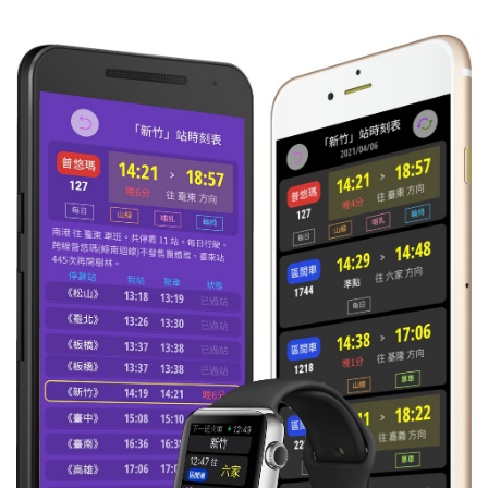
17:43
區間
往 彰化
每日
晚1分
2541
18:05
區間
往 大甲
每日
準時到
2618
18:25
區間
往 新竹
準時到
2550
18:37
區間
往 豐原
每日
準時到
2627
18:47
區間
往 彰化
每日
準時到
2543
18:59
區間
往 通霄
每日
準時到
2622
19:36
區間
往 竹北
每日
準時到
2554