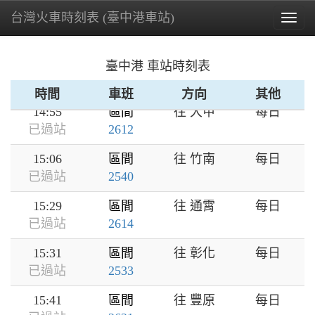
台灣火車時刻表 (臺中港車站)
14:33
區間
往 彰化
每日
Togg
已過站
2531
navig
14:40
區間
往 苗栗
每日
臺中港 車站時刻表
已過站
2619
時間
車班
方向
其他
14:55
區間
往 大甲
每日
已過站
2612
15:06
區間
往 竹南
每日
已過站
2540
15:29
區間
往 通霄
每日
已過站
2614
15:31
區間
往 彰化
每日
已過站
2533
15:41
區間
往 豐原
每日