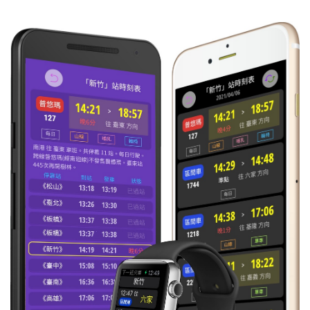
22:35
區間
往 沙鹿
每日
準時到
2561
23:34
區間
往 新竹
每日
準時到
2562