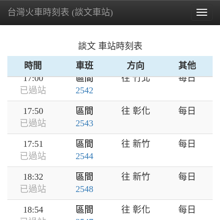
台灣火車時刻表 (談文車站)
16:27
區間
往 彰化
每日
Togg
已過站
2539
navig
16:45
區間
往 彰化
每日
談文 車站時刻表
已過站
2541
時間
車班
方向
其他
17:00
區間
往 竹北
每日
已過站
2542
17:50
區間
往 彰化
每日
已過站
2543
17:51
區間
往 新竹
每日
已過站
2544
18:32
區間
往 新竹
每日
已過站
2548
18:54
區間
往 彰化
每日