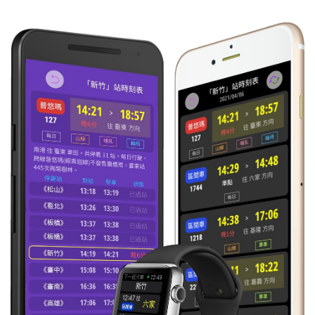
09:42
普悠瑪
往 知本
每日
準時到
402
10:02
自強
往 樹林
每日
準時到
415
10:36
區間
往 花蓮
每日
準時到
4521
10:37
自強
往 臺東
每日
準時到
406
10:40
區間
往 臺東
每日
準時到
4516
11:25
普悠瑪
往 樹林
每日
準時到
417
12:07
自強
往 新左營
每日
準時到
410