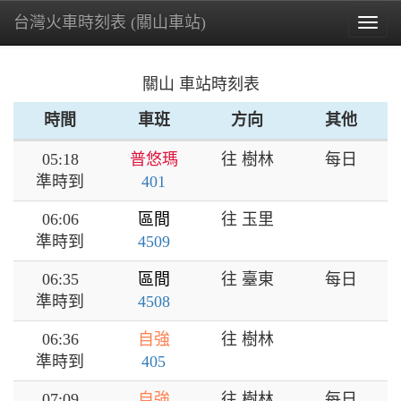
台灣火車時刻表 (關山車站)
Togg
navig
關山 車站時刻表
時間
車班
方向
其他
05:18
普悠瑪
往 樹林
每日
準時到
401
06:06
區間
往 玉里
準時到
4509
06:35
區間
往 臺東
每日
準時到
4508
06:36
自強
往 樹林
準時到
405
07:09
自強
往 樹林
每日