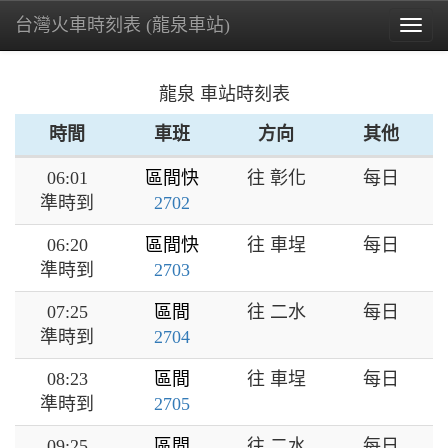
台灣火車時刻表 (龍泉車站)
Togg
navig
龍泉 車站時刻表
時間
車班
方向
其他
06:01
區間快
往 彰化
每日
準時到
2702
06:20
區間快
往 車埕
每日
準時到
2703
07:25
區間
往 二水
每日
準時到
2704
08:23
區間
往 車埕
每日
準時到
2705
09:25
區間
往 二水
每日