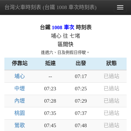
台灣火車時刻表 (台鐵 1008 車次時刻表)
Togg
navig
台鐵
1008 車次
時刻表
埔心 往 七堵
區間快
逢週六、日及例假日停駛。
停靠站
抵達
出發
狀態
埔心
--
07:17
已過站
中壢
07:23
07:25
已過站
內壢
07:28
07:29
已過站
桃園
07:35
07:37
已過站
鶯歌
07:45
07:48
已過站