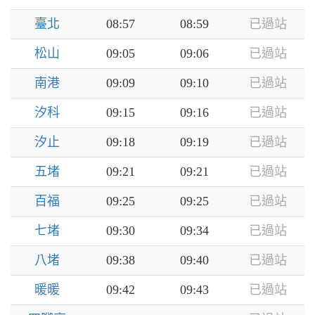
臺北
08:57
08:59
已過站
松山
09:05
09:06
已過站
南港
09:09
09:10
已過站
汐科
09:15
09:16
已過站
汐止
09:18
09:19
已過站
五堵
09:21
09:21
已過站
百福
09:25
09:25
已過站
七堵
09:30
09:34
已過站
八堵
09:38
09:40
已過站
暖暖
09:42
09:43
已過站