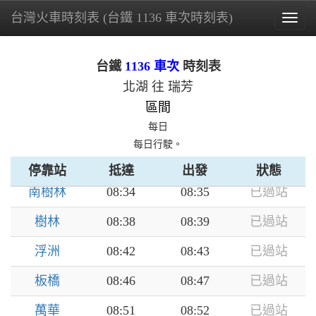
中壢
08:02
08:04
已過站
台灣火車時刻表 (台鐵 1136 車次時刻表)
Togg
navig
內壢
08:07
08:08
已過站
台鐵
1136 車次
時刻表
桃園
08:14
08:16
已過站
北湖 往 瑞芳
鳳鳴
08:20
08:21
已過站
區間
每日
鶯歌
08:26
08:27
已過站
每日行駛。
山佳
08:31
08:32
已過站
停靠站
抵達
出發
狀態
南樹林
08:34
08:35
已過站
樹林
08:38
08:39
已過站
浮洲
08:42
08:43
已過站
板橋
08:46
08:47
已過站
萬華
08:51
08:52
已過站