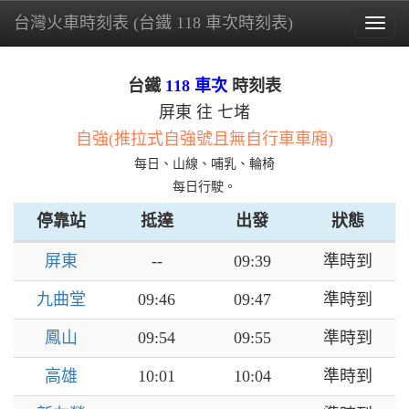
台灣火車時刻表 (台鐵 118 車次時刻表)
Togg
navig
台鐵
118 車次
時刻表
屏東 往 七堵
自強(推拉式自強號且無自行車車廂)
每日、山線、哺乳、輪椅
每日行駛。
停靠站
抵達
出發
狀態
屏東
--
09:39
準時到
九曲堂
09:46
09:47
準時到
鳳山
09:54
09:55
準時到
高雄
10:01
10:04
準時到