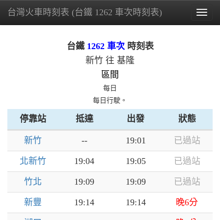
台灣火車時刻表 (台鐵 1262 車次時刻表)
Togg
navig
台鐵
1262 車次
時刻表
新竹 往 基隆
區間
每日
每日行駛。
停靠站
抵達
出發
狀態
新竹
--
19:01
已過站
北新竹
19:04
19:05
已過站
竹北
19:09
19:09
已過站
新豐
19:14
19:14
晚6分