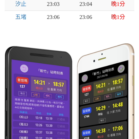
汐止
23:03
23:04
晚1分
五堵
23:06
23:06
晚1分
百福
23:10
23:10
晚1分
七堵
23:15
23:16
晚1分
八堵
23:19
23:20
晚1分
三坑
23:23
23:23
晚1分
基隆
23:28
--
晚1分