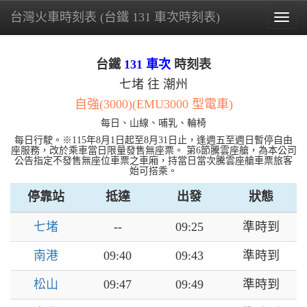
台灣火車時刻表 (台鐵 131 車次時刻表)
Togg
navig
台鐵
131 車次
時刻表
七堵 往 潮州
自強(3000)(EMU3000 型電車)
每日、山線、哺乳、輪椅
每日行駛。※115年8月1日起至8月31日止，逢週五至週日暫停自由
座服務，改於乘車當日限量發售無座票。 第6節騰雲座艙，為本公司
公告指定不發售無座位車票之車廂，持當日當次騰雲座艙車票旅客
始可搭乘。
停靠站
抵達
出發
狀態
七堵
--
09:25
準時到
南港
09:40
09:43
準時到
松山
09:47
09:49
準時到