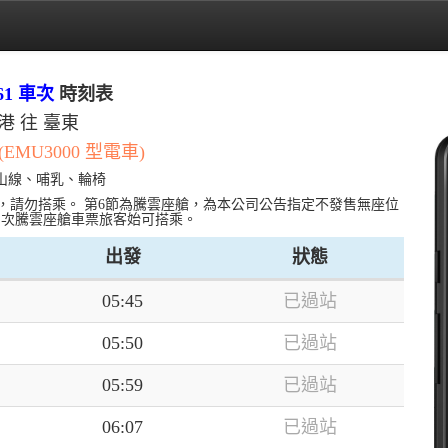
61 車次
時刻表
港 往 臺東
)(EMU3000 型電車)
山線、哺乳、輪椅
，請勿搭乘。 第6節為騰雲座艙，為本公司公告指定不發售無座位
當次騰雲座艙車票旅客始可搭乘。
出發
狀態
05:45
已過站
05:50
已過站
05:59
已過站
06:07
已過站