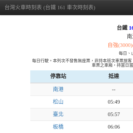
台灣火車時刻表 (台鐵 161 車次時刻表)
台鐵
1
南
自強(3000
每日、
每日行駛。本列次不發售無座票，非持本班次車票旅客
車票之車廂，持當日
停靠站
抵達
南港
--
松山
05:49
臺北
05:57
板橋
06:06