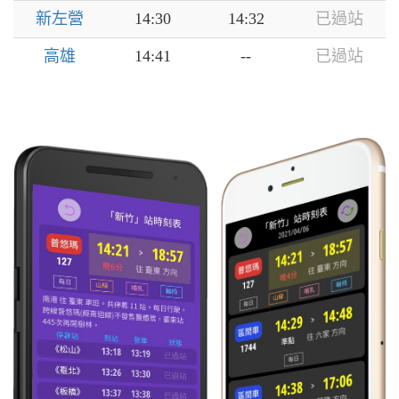
新左營
14:30
14:32
已過站
高雄
14:41
--
已過站