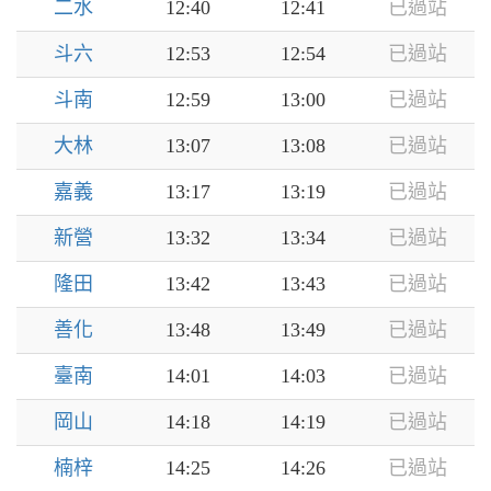
二水
12:40
12:41
已過站
斗六
12:53
12:54
已過站
斗南
12:59
13:00
已過站
大林
13:07
13:08
已過站
嘉義
13:17
13:19
已過站
新營
13:32
13:34
已過站
隆田
13:42
13:43
已過站
善化
13:48
13:49
已過站
臺南
14:01
14:03
已過站
岡山
14:18
14:19
已過站
楠梓
14:25
14:26
已過站