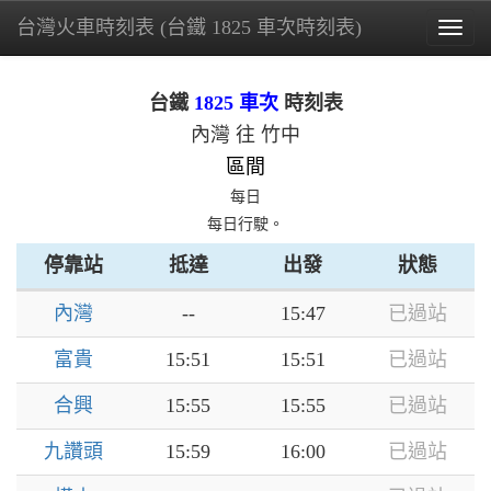
台灣火車時刻表 (台鐵 1825 車次時刻表)
Togg
navig
台鐵
1825 車次
時刻表
內灣 往 竹中
區間
每日
每日行駛。
停靠站
抵達
出發
狀態
內灣
--
15:47
已過站
富貴
15:51
15:51
已過站
合興
15:55
15:55
已過站
九讚頭
15:59
16:00
已過站