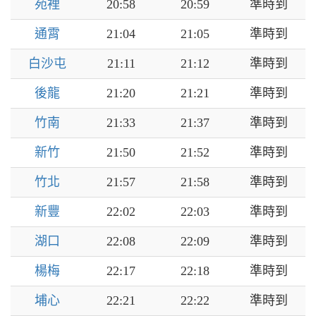
苑裡
20:58
20:59
準時到
通霄
21:04
21:05
準時到
白沙屯
21:11
21:12
準時到
後龍
21:20
21:21
準時到
竹南
21:33
21:37
準時到
新竹
21:50
21:52
準時到
竹北
21:57
21:58
準時到
新豐
22:02
22:03
準時到
湖口
22:08
22:09
準時到
楊梅
22:17
22:18
準時到
埔心
22:21
22:22
準時到