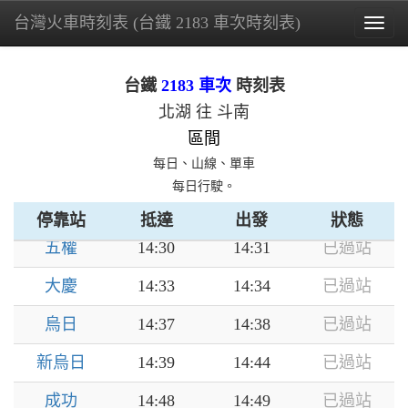
潭子
13:59
14:06
已過站
台灣火車時刻表 (台鐵 2183 車次時刻表)
Togg
navig
頭家厝
14:08
14:09
已過站
台鐵
2183 車次
時刻表
松竹
14:11
14:11
已過站
北湖 往 斗南
太原
14:14
14:19
已過站
區間
每日、山線、單車
精武
14:23
14:23
已過站
每日行駛。
臺中
14:26
14:28
已過站
停靠站
抵達
出發
狀態
五權
14:30
14:31
已過站
大慶
14:33
14:34
已過站
烏日
14:37
14:38
已過站
新烏日
14:39
14:44
已過站
成功
14:48
14:49
已過站