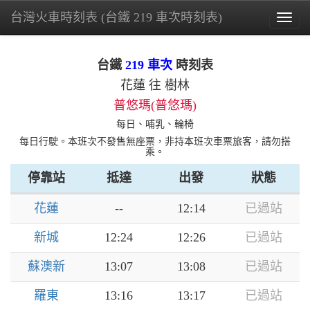
台灣火車時刻表 (台鐵 219 車次時刻表)
Togg
navig
台鐵
219 車次
時刻表
花蓮 往 樹林
普悠瑪(普悠瑪)
每日、哺乳、輪椅
每日行駛。本班次不發售無座票，非持本班次車票旅客，請勿搭
乘。
停靠站
抵達
出發
狀態
花蓮
--
12:14
已過站
新城
12:24
12:26
已過站
蘇澳新
13:07
13:08
已過站
羅東
13:16
13:17
已過站