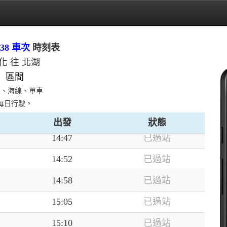
14:11
已過站
14:16
已過站
38 車次
時刻表
14:21
已過站
化 往 北湖
14:28
已過站
區間
日、海線、單車
14:33
已過站
每日行駛。
14:40
已過站
出發
狀態
14:47
已過站
14:52
已過站
14:58
已過站
15:05
已過站
15:10
已過站