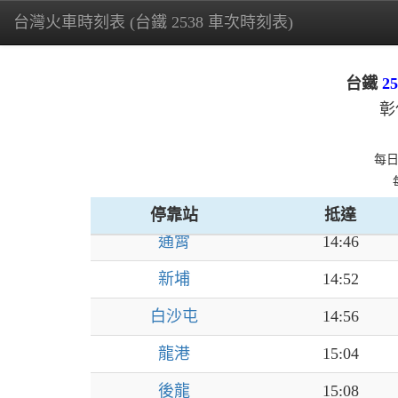
沙鹿
14:02
台灣火車時刻表 (台鐵 2538 車次時刻表)
清水
14:15
台鐵
25
臺中港
14:21
彰
大甲
14:26
每
日南
14:33
苑裡
14:39
停靠站
抵達
通霄
14:46
新埔
14:52
白沙屯
14:56
龍港
15:04
後龍
15:08