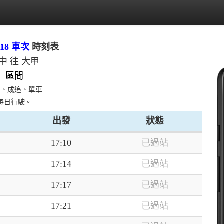
18 車次
時刻表
中 往 大甲
區間
日、成追、單車
每日行駛。
出發
狀態
17:10
已過站
17:14
已過站
17:17
已過站
17:21
已過站