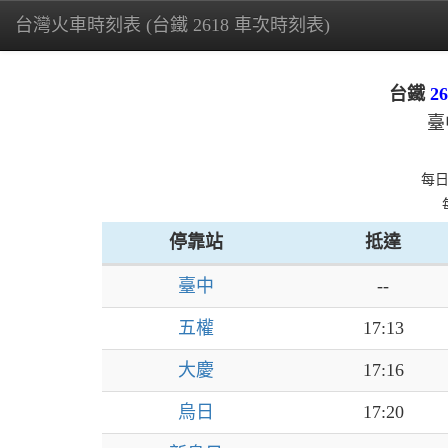
台灣火車時刻表 (台鐵 2618 車次時刻表)
台鐵
26
臺
每
停靠站
抵達
臺中
--
五權
17:13
大慶
17:16
烏日
17:20