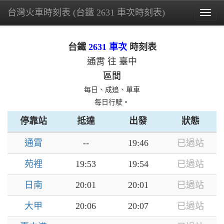
台灣火車時刻表 (台鐵 2631 車次時刻表)
Togg
navig
台鐵
2631 車次
時刻表
通霄 往 臺中
區間
每日、成追、單車
每日行駛。
停靠站
抵達
出發
狀態
通霄
--
19:46
已過站
苑裡
19:53
19:54
已過站
日南
20:01
20:01
已過站
大甲
20:06
20:07
已過站