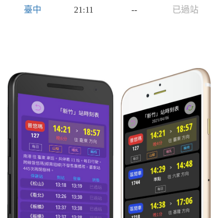
臺中
21:11
--
已過站