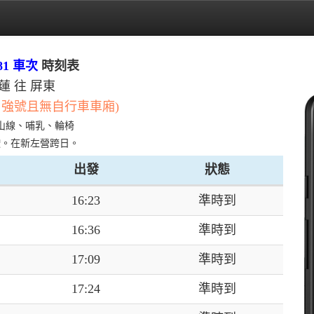
81 車次
時刻表
蓮 往 屏東
自強號且無自行車車廂)
山線、哺乳、輪椅
駛。在新左營跨日。
出發
狀態
16:23
準時到
16:36
準時到
17:09
準時到
17:24
準時到