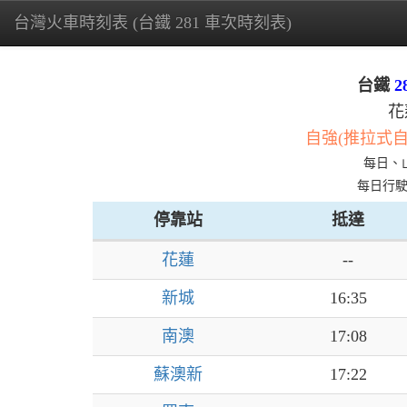
台灣火車時刻表 (台鐵 281 車次時刻表)
台鐵
2
花
自強(推拉式
每日、
每日行
停靠站
抵達
花蓮
--
新城
16:35
南澳
17:08
蘇澳新
17:22