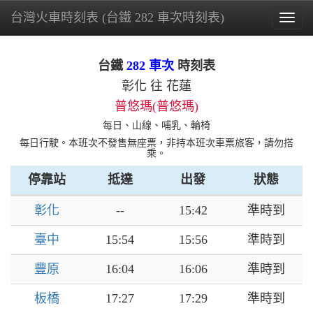
台灣火車時刻表 (台鐵 282 車次時刻表)
Togg
navig
台鐵
282 車次
時刻表
彰化 往 花蓮
普悠瑪(普悠瑪)
每日、山線、哺乳、輪椅
每日行駛。本班次不發售無座票，非持本班次車票旅客，請勿搭
乘。
停靠站
抵達
出發
狀態
彰化
--
15:42
準時到
臺中
15:54
15:56
準時到
豐原
16:04
16:06
準時到
板橋
17:27
17:29
準時到