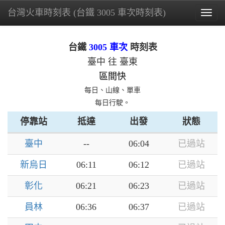
台灣火車時刻表 (台鐵 3005 車次時刻表)
Togg
navig
台鐵
3005 車次
時刻表
臺中 往 臺東
區間快
每日、山線、單車
每日行駛。
停靠站
抵達
出發
狀態
臺中
--
06:04
已過站
新烏日
06:11
06:12
已過站
彰化
06:21
06:23
已過站
員林
06:36
06:37
已過站