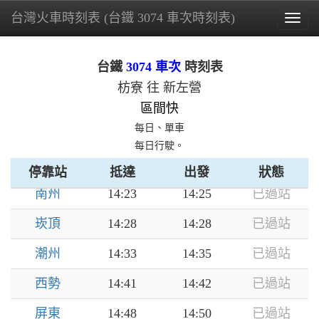
台灣火車時刻表 (台鐵 3074 車次時刻表)
Togg
navig
枋寮
--
13:59
已過站
台鐵
3074 車次
時刻表
東海
14:03
14:04
已過站
枋寮 往 新左營
佳冬
14:07
14:08
已過站
區間快
每日、單車
林邊
14:13
14:15
已過站
每日行駛。
鎮安
14:18
14:19
已過站
停靠站
抵達
出發
狀態
南州
14:23
14:25
已過站
崁頂
14:28
14:28
已過站
潮州
14:33
14:35
已過站
西勢
14:41
14:42
已過站
屏東
14:48
14:50
已過站