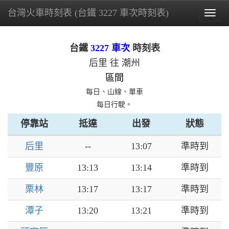
台灣火車時刻表 (台鐵 3227 車次時刻表)
Togg
navig
台鐵
3227 車次
時刻表
后里 往 潮州
區間
每日、山線、單車
每日行駛。
停靠站
抵達
出發
狀態
后里
--
13:07
準時到
豐原
13:13
13:14
準時到
栗林
13:17
13:17
準時到
潭子
13:20
13:21
準時到