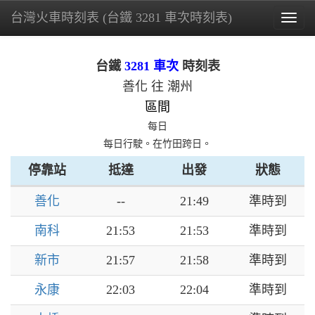
台灣火車時刻表 (台鐵 3281 車次時刻表)
Togg
navig
台鐵
3281 車次
時刻表
善化 往 潮州
區間
每日
每日行駛。在竹田跨日。
停靠站
抵達
出發
狀態
善化
--
21:49
準時到
南科
21:53
21:53
準時到
新市
21:57
21:58
準時到
永康
22:03
22:04
準時到