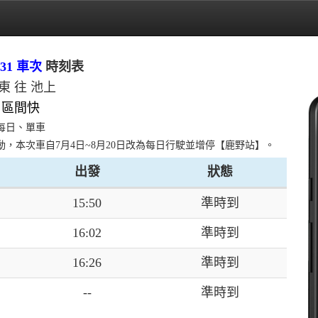
31 車次
時刻表
東 往 池上
區間快
每日、單車
動，本次車自7月4日~8月20日改為每日行駛並增停【鹿野站】。
出發
狀態
15:50
準時到
16:02
準時到
16:26
準時到
--
準時到