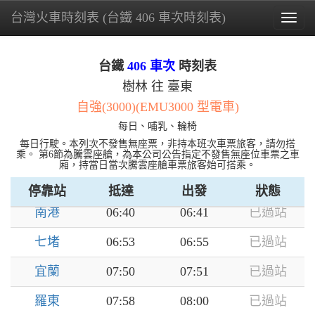
台灣火車時刻表 (台鐵 406 車次時刻表)
Togg
navig
台鐵
406 車次
時刻表
樹林 往 臺東
樹林
--
06:10
已過站
自強(3000)(EMU3000 型電車)
板橋
06:17
06:19
已過站
每日、哺乳、輪椅
每日行駛。本列次不發售無座票，非持本班次車票旅客，請勿搭
臺北
06:27
06:30
已過站
乘。 第6節為騰雲座艙，為本公司公告指定不發售無座位車票之車
廂，持當日當次騰雲座艙車票旅客始可搭乘。
松山
06:36
06:37
已過站
停靠站
抵達
出發
狀態
南港
06:40
06:41
已過站
七堵
06:53
06:55
已過站
宜蘭
07:50
07:51
已過站
羅東
07:58
08:00
已過站