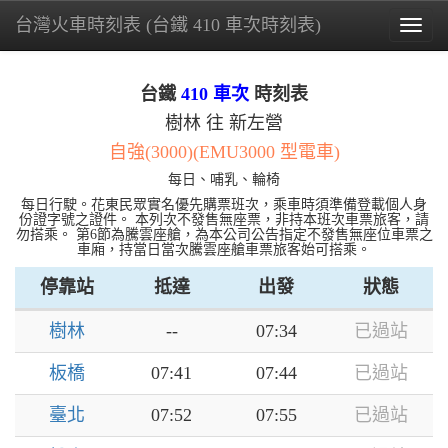
台灣火車時刻表 (台鐵 410 車次時刻表)
Togg
navig
台鐵
410 車次
時刻表
樹林 往 新左營
自強(3000)(EMU3000 型電車)
每日、哺乳、輪椅
每日行駛。花東民眾實名優先購票班次，乘車時須準備登載個人身
份證字號之證件。 本列次不發售無座票，非持本班次車票旅客，請
勿搭乘。 第6節為騰雲座艙，為本公司公告指定不發售無座位車票之
車廂，持當日當次騰雲座艙車票旅客始可搭乘。
停靠站
抵達
出發
狀態
樹林
--
07:34
已過站
板橋
07:41
07:44
已過站
臺北
07:52
07:55
已過站