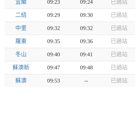
宜蘭
09:23
09:24
已過站
二結
09:29
09:30
已過站
中里
09:32
09:32
已過站
羅東
09:35
09:36
已過站
冬山
09:40
09:41
已過站
蘇澳新
09:47
09:48
已過站
蘇澳
09:53
--
已過站