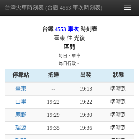
台灣火車時刻表 (台鐵 4553 車次時刻表)
Togg
navig
台鐵
4553 車次
時刻表
臺東 往 光復
區間
每日、單車
每日行駛。
停靠站
抵達
出發
狀態
臺東
--
19:13
準時到
山里
19:22
19:22
準時到
鹿野
19:29
19:30
準時到
瑞源
19:35
19:36
準時到