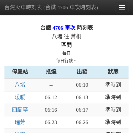
台灣火車時刻表 (台鐵 4706 車次時刻表)
Togg
navig
台鐵
4706 車次
時刻表
八堵 往 菁桐
區間
每日
每日行駛。
停靠站
抵達
出發
狀態
八堵
--
06:10
準時到
暖暖
06:12
06:13
準時到
四腳亭
06:16
06:17
準時到
瑞芳
06:23
06:26
準時到