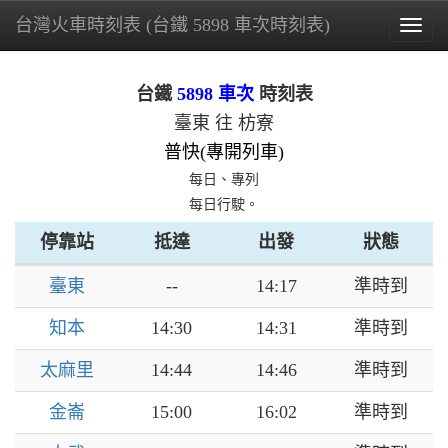
台灣火車時刻表 (台鐵 5898 車次時刻表)
Togg
navig
台鐵
5898 車次
時刻表
臺東 往 枋寮
普快(專開列車)
每日、專列
每日行駛。
停靠站
抵達
出發
狀態
臺東
--
14:17
準時到
知本
14:30
14:31
準時到
太麻里
14:44
14:46
準時到
金崙
15:00
16:02
準時到